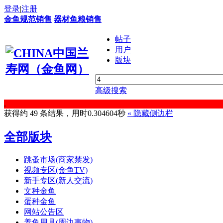
登录
|
注册
金鱼规范销售
器材鱼粮销售
帖子
用户
版块
高级搜索
.
获得约 49 条结果，用时0.304604秒
«
隐藏侧边栏
全部版块
跳蚤市场(商家禁发)
视频专区(金鱼TV)
新手专区(新人交流)
文种金鱼
蛋种金鱼
网站公告区
养鱼用具(周边事物)