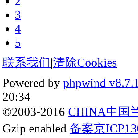
2
3
4
5
联系我们
|
清除Cookies
Powered by
phpwind v8.7.
20:34
©2003-2016
CHINA中
Gzip enabled
备案京ICP13